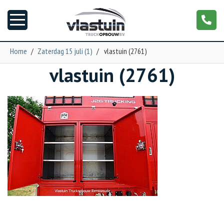
Home
/
Zaterdag 15 juli (1)
/
vlastuin (2761)
vlastuin (2761)
Nieuws
Truckopbouw
Garage
Trailers
Torpedo
NGS XXL