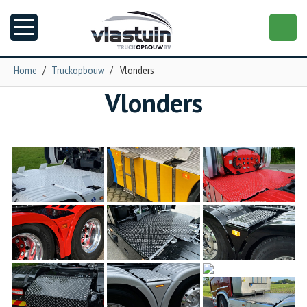
Home
/
Truckopbouw
/
Vlonders
Vlonders
Nieuws
Truckopbouw
Garage
Trailers
Torpedo
NGS XXL