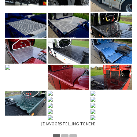
Webshop
Te Koop
Miniatuur
Vacatures
Contact
[DIAVOORSTELLING TONEN]