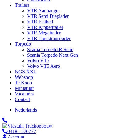
Trailers
VTR Aanhanger
VTR Semi Dieplader
VTR Flatbed
VTR Kippertrailer
VTR Megatrailer
VTR Trucktransporter
Torpedo
Scania Torpedo R Serie
Scania Torpedo Next Gen
Volvo VT5
Volvo VT5 Aero
NGS XXL
Webshop
Te Koop
Miniatuur
Vacatures
Contact
Nederlands
0318 - 576777
Account