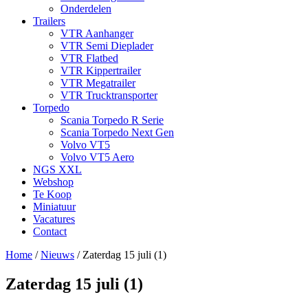
Onderdelen
Trailers
VTR Aanhanger
VTR Semi Dieplader
VTR Flatbed
VTR Kippertrailer
VTR Megatrailer
VTR Trucktransporter
Torpedo
Scania Torpedo R Serie
Scania Torpedo Next Gen
Volvo VT5
Volvo VT5 Aero
NGS XXL
Webshop
Te Koop
Miniatuur
Vacatures
Contact
Home
/
Nieuws
/
Zaterdag 15 juli (1)
Zaterdag 15 juli (1)