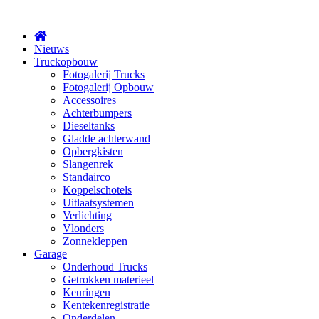
X
Nieuws
Truckopbouw
Fotogalerij Trucks
Fotogalerij Opbouw
Accessoires
Achterbumpers
Dieseltanks
Gladde achterwand
Opbergkisten
Slangenrek
Standairco
Koppelschotels
Uitlaatsystemen
Verlichting
Vlonders
Zonnekleppen
Garage
Onderhoud Trucks
Getrokken materieel
Keuringen
Kentekenregistratie
Onderdelen