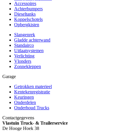
Accessoires
Achterbumpers
Dieseltanks
Koppelschotels
Opbergkisten
Slangenrek
Gladde achterwand
Standairco
Uitlaatsystemen
Verlichting
Vlonders
Zonnekleppen
Garage
Getrokken materieel
Kentekenregistratie
Keuringen
Onderdelen
Onderhoud Trucks
Contactgegevens
Vlastuin Truck- & Trailerservice
De Hooge Hoek 38