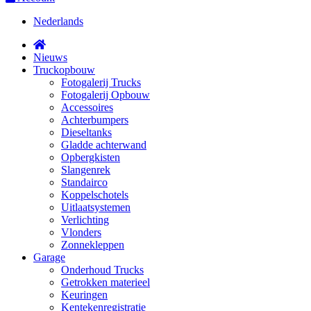
Nederlands
Nieuws
Truckopbouw
Fotogalerij Trucks
Fotogalerij Opbouw
Accessoires
Achterbumpers
Dieseltanks
Gladde achterwand
Opbergkisten
Slangenrek
Standairco
Koppelschotels
Uitlaatsystemen
Verlichting
Vlonders
Zonnekleppen
Garage
Onderhoud Trucks
Getrokken materieel
Keuringen
Kentekenregistratie