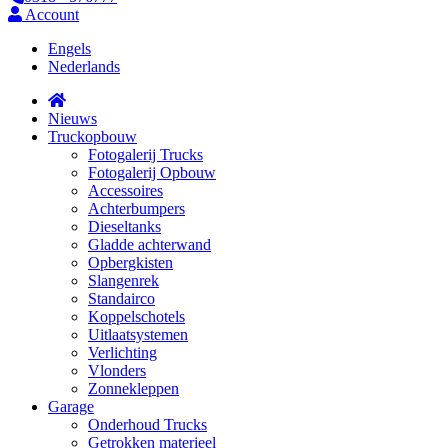
Account
Engels
Nederlands
Nieuws
Truckopbouw
Fotogalerij Trucks
Fotogalerij Opbouw
Accessoires
Achterbumpers
Dieseltanks
Gladde achterwand
Opbergkisten
Slangenrek
Standairco
Koppelschotels
Uitlaatsystemen
Verlichting
Vlonders
Zonnekleppen
Garage
Onderhoud Trucks
Getrokken materieel