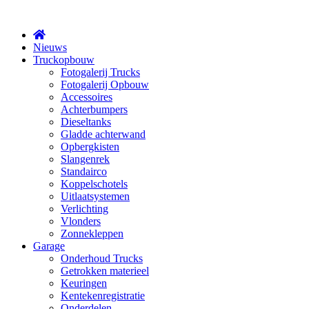
X
Nieuws
Truckopbouw
Fotogalerij Trucks
Fotogalerij Opbouw
Accessoires
Achterbumpers
Dieseltanks
Gladde achterwand
Opbergkisten
Slangenrek
Standairco
Koppelschotels
Uitlaatsystemen
Verlichting
Vlonders
Zonnekleppen
Garage
Onderhoud Trucks
Getrokken materieel
Keuringen
Kentekenregistratie
Onderdelen