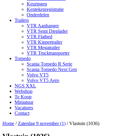
Keuringen
Kentekenregistratie
Onderdelen
Trailers
VTR Aanhanger
VTR Semi Dieplader
VTR Flatbed
VTR Kippertrailer
VTR Megatrailer
VTR Trucktransporter
Torpedo
Scania Torpedo R Serie
Scania Torpedo Next Gen
Volvo VT5
Volvo VT5 Aero
NGS XXL
Webshop
Te Koop
Miniatuur
Vacatures
Contact
Home
/
Zaterdag 9 november (1)
/
Vlastuin (1036)