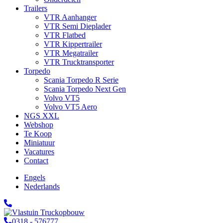
Trailers
VTR Aanhanger
VTR Semi Dieplader
VTR Flatbed
VTR Kippertrailer
VTR Megatrailer
VTR Trucktransporter
Torpedo
Scania Torpedo R Serie
Scania Torpedo Next Gen
Volvo VT5
Volvo VT5 Aero
NGS XXL
Webshop
Te Koop
Miniatuur
Vacatures
Contact
Engels
Nederlands
0318 - 576777