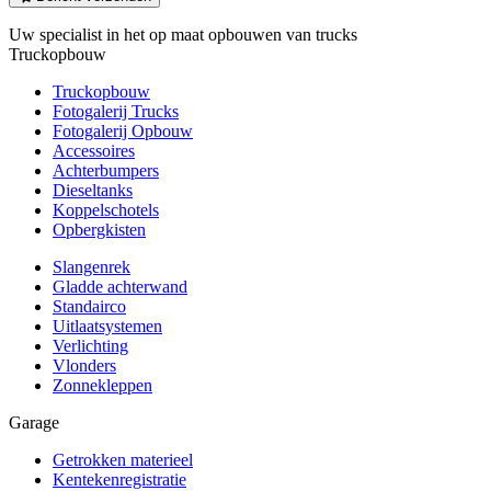
Uw specialist in het op maat opbouwen van trucks
Truckopbouw
Truckopbouw
Fotogalerij Trucks
Fotogalerij Opbouw
Accessoires
Achterbumpers
Dieseltanks
Koppelschotels
Opbergkisten
Slangenrek
Gladde achterwand
Standairco
Uitlaatsystemen
Verlichting
Vlonders
Zonnekleppen
Garage
Getrokken materieel
Kentekenregistratie