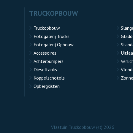
TRUCKOPBOUW
Truckopbouw
Slang
Fotogalerij Trucks
Gladd
Fotogalerij Opbouw
Stand
Accessoires
Uitla
Achterbumpers
Verlic
Dieseltanks
Vlond
Koppelschotels
Zonne
Opbergkisten
Vlastuin Truckopbouw (©) 2026