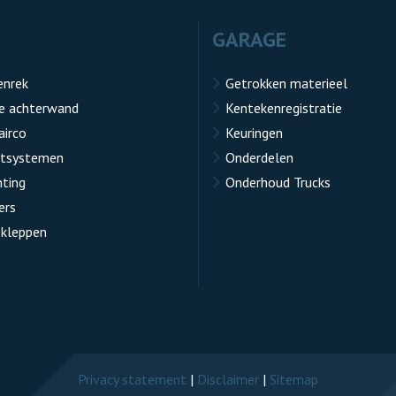
GARAGE
enrek
Getrokken materieel
e achterwand
Kentekenregistratie
airco
Keuringen
atsystemen
Onderdelen
hting
Onderhoud Trucks
ers
kleppen
Privacy statement
|
Disclaimer
|
Sitemap