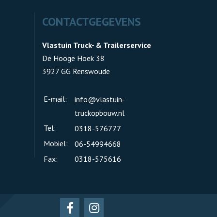
CONTACTGEGEVENS
Vlastuin Truck- & Trailerservice
De Hooge Hoek 38
3927 GG Renswoude
E-mail:
info@vlastuin-
truckopbouw.nl
Tel:
0318-576777
Mobiel:
06-54994668
Fax:
0318-575616