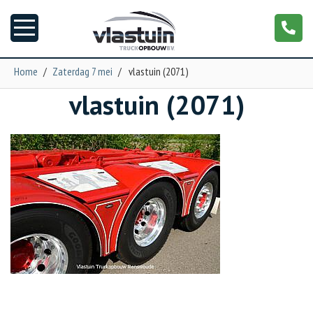
Home
/
Zaterdag 7 mei
/
vlastuin (2071)
vlastuin (2071)
Nieuws
Truckopbouw
Garage
Trailers
Torpedo
NGS XXL