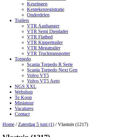
Keuringen
Kentekenregistratie
Onderdelen
Trailers
VTR Aanhanger
VTR Semi Dieplader
VTR Flatbed
VTR Kippertrailer
VTR Megatrailer
VTR Trucktransporter
Torpedo
Scania Torpedo R Serie
Scania Torpedo Next Gen
Volvo VT5
Volvo VT5 Aero
NGS XXL
Webshop
Te Koop
Miniatuur
Vacatures
Contact
Home
/
Zaterdag 5 juni (1)
/
Vlastuin (1217)