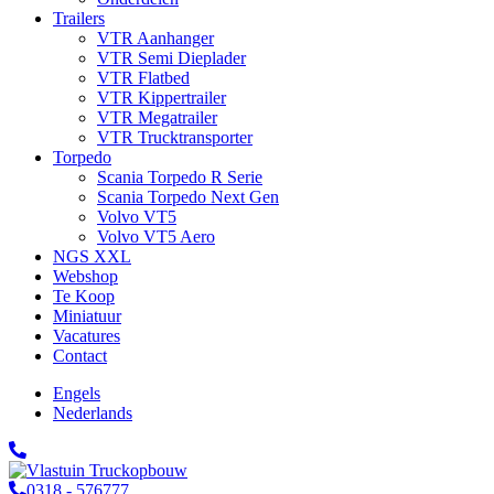
Trailers
VTR Aanhanger
VTR Semi Dieplader
VTR Flatbed
VTR Kippertrailer
VTR Megatrailer
VTR Trucktransporter
Torpedo
Scania Torpedo R Serie
Scania Torpedo Next Gen
Volvo VT5
Volvo VT5 Aero
NGS XXL
Webshop
Te Koop
Miniatuur
Vacatures
Contact
Engels
Nederlands
0318 - 576777