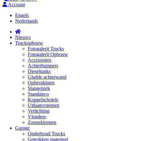
Account
Engels
Nederlands
Nieuws
Truckopbouw
Fotogalerij Trucks
Fotogalerij Opbouw
Accessoires
Achterbumpers
Dieseltanks
Gladde achterwand
Opbergkisten
Slangenrek
Standairco
Koppelschotels
Uitlaatsystemen
Verlichting
Vlonders
Zonnekleppen
Garage
Onderhoud Trucks
Getrokken materieel