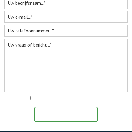
Webshop
Te Koop
Miniatuur
Vacatures
Contact
Ik ga akkoord met het
privacy statement
BERICHT VERZENDEN