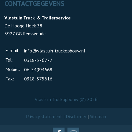
CONTACTGEGEVENS
Vlastuin Truck- & Trailerservice
De Hooge Hoek 38
3927 GG Renswoude
E-mail:
info@vlastuin-truckopbouw.nl
Tel:
0318-576777
Mobiel:
06-54994668
Fax:
0318-575616
Vlastuin Truckopbouw (©) 2026
Privacy statement
|
Disclaimer
|
Sitemap