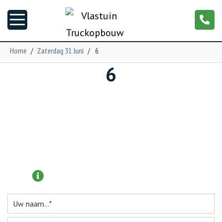
Home
/
Zaterdag 31 Juni
/
6
6
Nieuws
Truckopbouw
Garage
Trailers
Meer informatie aanvragen?
Torpedo
NGS XXL