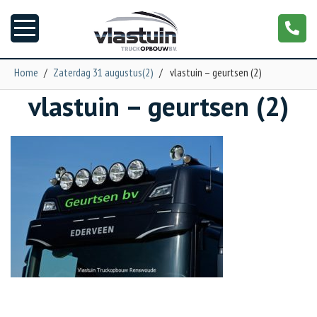
Home
/
Zaterdag 31 augustus(2)
/
vlastuin – geurtsen (2)
vlastuin – geurtsen (2)
Nieuws
Truckopbouw
Garage
Trailers
Torpedo
NGS XXL