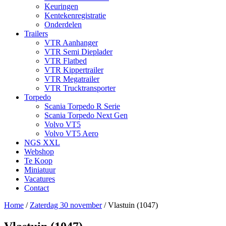
Keuringen
Kentekenregistratie
Onderdelen
Trailers
VTR Aanhanger
VTR Semi Dieplader
VTR Flatbed
VTR Kippertrailer
VTR Megatrailer
VTR Trucktransporter
Torpedo
Scania Torpedo R Serie
Scania Torpedo Next Gen
Volvo VT5
Volvo VT5 Aero
NGS XXL
Webshop
Te Koop
Miniatuur
Vacatures
Contact
Home
/
Zaterdag 30 november
/
Vlastuin (1047)