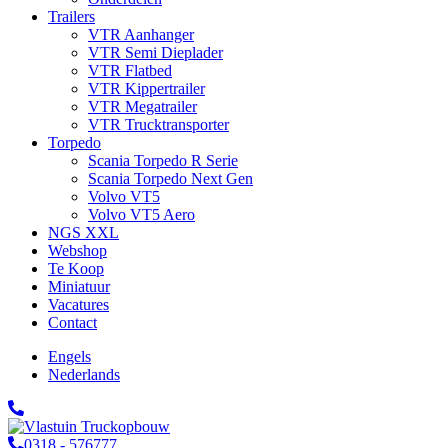
Trailers
VTR Aanhanger
VTR Semi Dieplader
VTR Flatbed
VTR Kippertrailer
VTR Megatrailer
VTR Trucktransporter
Torpedo
Scania Torpedo R Serie
Scania Torpedo Next Gen
Volvo VT5
Volvo VT5 Aero
NGS XXL
Webshop
Te Koop
Miniatuur
Vacatures
Contact
Engels
Nederlands
0318 - 576777