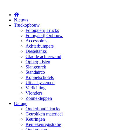
X
Nieuws
Truckopbouw
Fotogalerij Trucks
Fotogalerij Opbouw
Accessoires
Achterbumpers
Dieseltanks
Gladde achterwand
Opbergkisten
Slangenrek
Standairco
Koppelschotels
Uitlaatsystemen
Verlichting
Vlonders
Zonnekleppen
Garage
Onderhoud Trucks
Getrokken materieel
Keuringen
Kentekenregistratie
Onderdelen