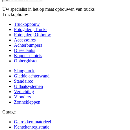
Uw specialist in het op maat opbouwen van trucks
Truckopbouw
Truckopbouw
Fotogalerij Trucks
Fotogalerij Opbouw
Accessoires
Achterbumpers
Dieseltanks
Koppelschotels
Opbergkisten
Slangenrek
Gladde achterwand
Standairco
Uitlaatsystemen
Verlichting
Vlonders
Zonnekleppen
Garage
Getrokken materieel
Kentekenregistratie