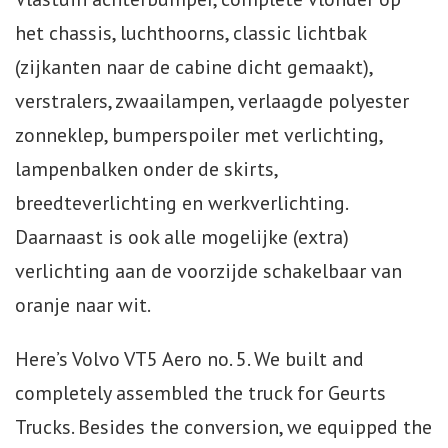
het chassis, luchthoorns, classic lichtbak
Webshop
(zijkanten naar de cabine dicht gemaakt),
Te Koop
verstralers, zwaailampen, verlaagde polyester
zonneklep, bumperspoiler met verlichting,
Miniatuur
lampenbalken onder de skirts,
Vacatures
breedteverlichting en werkverlichting.
Daarnaast is ook alle mogelijke (extra)
Contact
verlichting aan de voorzijde schakelbaar van
oranje naar wit.
Here’s Volvo VT5 Aero no. 5. We built and
completely assembled the truck for Geurts
Trucks. Besides the conversion, we equipped the