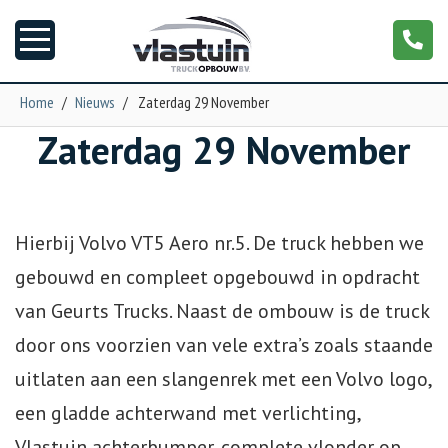
Home
/
Nieuws
/
Zaterdag 29 November
Zaterdag 29 November
Nieuws
Truckopbouw
Hierbij Volvo VT5 Aero nr.5. De truck hebben we
Garage
gebouwd en compleet opgebouwd in opdracht
van Geurts Trucks. Naast de ombouw is de truck
Trailers
door ons voorzien van vele extra’s zoals staande
Torpedo
uitlaten aan een slangenrek met een Volvo logo,
een gladde achterwand met verlichting,
NGS XXL
Vlastuin achterbumper, complete vlonder op