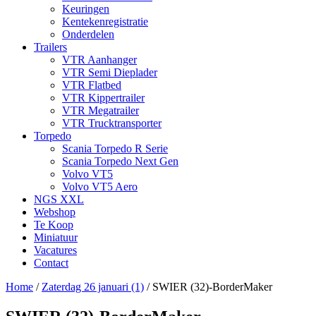
Keuringen
Kentekenregistratie
Onderdelen
Trailers
VTR Aanhanger
VTR Semi Dieplader
VTR Flatbed
VTR Kippertrailer
VTR Megatrailer
VTR Trucktransporter
Torpedo
Scania Torpedo R Serie
Scania Torpedo Next Gen
Volvo VT5
Volvo VT5 Aero
NGS XXL
Webshop
Te Koop
Miniatuur
Vacatures
Contact
Home
/
Zaterdag 26 januari (1)
/
SWIER (32)-BorderMaker