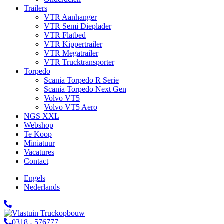
Trailers
VTR Aanhanger
VTR Semi Dieplader
VTR Flatbed
VTR Kippertrailer
VTR Megatrailer
VTR Trucktransporter
Torpedo
Scania Torpedo R Serie
Scania Torpedo Next Gen
Volvo VT5
Volvo VT5 Aero
NGS XXL
Webshop
Te Koop
Miniatuur
Vacatures
Contact
Engels
Nederlands
0318 - 576777