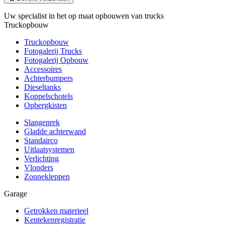
Uw specialist in het op maat opbouwen van trucks
Truckopbouw
Truckopbouw
Fotogalerij Trucks
Fotogalerij Opbouw
Accessoires
Achterbumpers
Dieseltanks
Koppelschotels
Opbergkisten
Slangenrek
Gladde achterwand
Standairco
Uitlaatsystemen
Verlichting
Vlonders
Zonnekleppen
Garage
Getrokken materieel
Kentekenregistratie