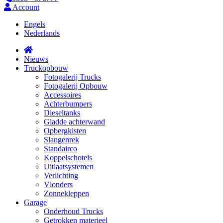
Account
Engels
Nederlands
Nieuws
Truckopbouw
Fotogalerij Trucks
Fotogalerij Opbouw
Accessoires
Achterbumpers
Dieseltanks
Gladde achterwand
Opbergkisten
Slangenrek
Standairco
Koppelschotels
Uitlaatsystemen
Verlichting
Vlonders
Zonnekleppen
Garage
Onderhoud Trucks
Getrokken materieel