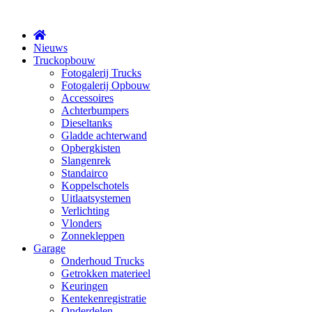
X
Nieuws
Truckopbouw
Fotogalerij Trucks
Fotogalerij Opbouw
Accessoires
Achterbumpers
Dieseltanks
Gladde achterwand
Opbergkisten
Slangenrek
Standairco
Koppelschotels
Uitlaatsystemen
Verlichting
Vlonders
Zonnekleppen
Garage
Onderhoud Trucks
Getrokken materieel
Keuringen
Kentekenregistratie
Onderdelen