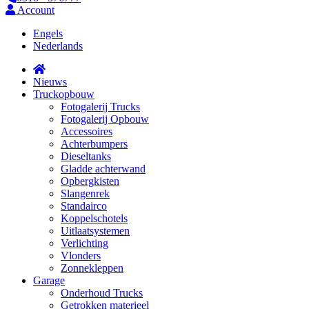
Account
Engels
Nederlands
Nieuws
Truckopbouw
Fotogalerij Trucks
Fotogalerij Opbouw
Accessoires
Achterbumpers
Dieseltanks
Gladde achterwand
Opbergkisten
Slangenrek
Standairco
Koppelschotels
Uitlaatsystemen
Verlichting
Vlonders
Zonnekleppen
Garage
Onderhoud Trucks
Getrokken materieel