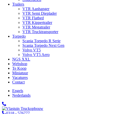
Trailers
VTR Aanhanger
VTR Semi Dieplader
VTR Flatbed
VTR Kippertrailer
VTR Megatrailer
VTR Trucktransporter
Torpedo
Scania Torpedo R Serie
Scania Torpedo Next Gen
Volvo VT5
Volvo VT5 Aero
NGS XXL
Webshop
Te Koop
Miniatuur
Vacatures
Contact
Engels
Nederlands
0318 - 576777