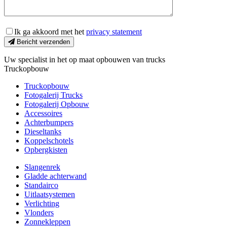
Ik ga akkoord met het
privacy statement
Bericht verzenden
Uw specialist in het op maat opbouwen van trucks
Truckopbouw
Truckopbouw
Fotogalerij Trucks
Fotogalerij Opbouw
Accessoires
Achterbumpers
Dieseltanks
Koppelschotels
Opbergkisten
Slangenrek
Gladde achterwand
Standairco
Uitlaatsystemen
Verlichting
Vlonders
Zonnekleppen