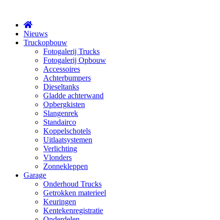
X
Nieuws
Truckopbouw
Fotogalerij Trucks
Fotogalerij Opbouw
Accessoires
Achterbumpers
Dieseltanks
Gladde achterwand
Opbergkisten
Slangenrek
Standairco
Koppelschotels
Uitlaatsystemen
Verlichting
Vlonders
Zonnekleppen
Garage
Onderhoud Trucks
Getrokken materieel
Keuringen
Kentekenregistratie
Onderdelen