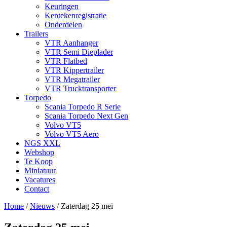
Keuringen
Kentekenregistratie
Onderdelen
Trailers
VTR Aanhanger
VTR Semi Dieplader
VTR Flatbed
VTR Kippertrailer
VTR Megatrailer
VTR Trucktransporter
Torpedo
Scania Torpedo R Serie
Scania Torpedo Next Gen
Volvo VT5
Volvo VT5 Aero
NGS XXL
Webshop
Te Koop
Miniatuur
Vacatures
Contact
Home
/
Nieuws
/
Zaterdag 25 mei