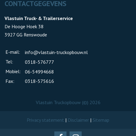
CONTACTGEGEVENS
Vlastuin Truck- & Trailerservice
De Hooge Hoek 38
3927 GG Renswoude
E-mail:
info@vlastuin-truckopbouw.nl
Tel:
0318-576777
Mobiel:
06-54994668
Fax:
0318-575616
Vlastuin Truckopbouw (©) 2026
Privacy statement
|
Disclaimer
|
Sitemap