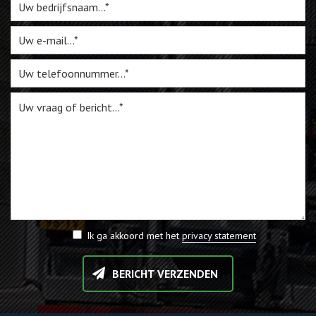
Webshop
Te Koop
Miniatuur
Vacatures
Contact
Ik ga akkoord met het
privacy statement
BERICHT VERZENDEN