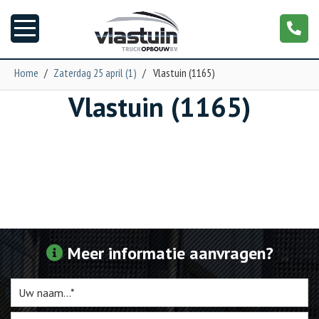
Home
/
Zaterdag 25 april (1)
/
Vlastuin (1165)
Vlastuin (1165)
Nieuws
Truckopbouw
Garage
Trailers
Meer informatie aanvragen?
Torpedo
NGS XXL