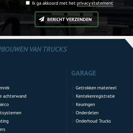
Ik ga akkoord met het
privacy statement
BERICHT VERZENDEN
OPBOUWEN VAN TRUCKS
GARAGE
enrek
Getrokken materieel
e achterwand
Kentekenregistratie
airco
Keuringen
atsystemen
Onderdelen
hting
Onderhoud Trucks
ers