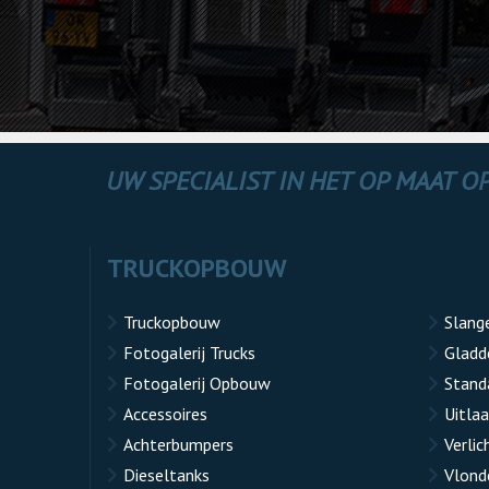
UW SPECIALIST IN HET OP MAAT 
TRUCKOPBOUW
Truckopbouw
Slang
Fotogalerij Trucks
Gladd
Fotogalerij Opbouw
Stand
Accessoires
Uitla
Achterbumpers
Verlic
Dieseltanks
Vlond