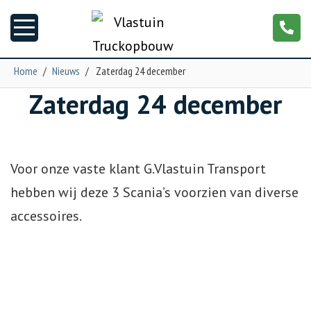
Home
/
Nieuws
/
Zaterdag 24 december
Zaterdag 24 december
Nieuws
Truckopbouw
Voor onze vaste klant G.Vlastuin Transport
Garage
hebben wij deze 3 Scania’s voorzien van diverse
accessoires.
Trailers
Torpedo
NGS XXL