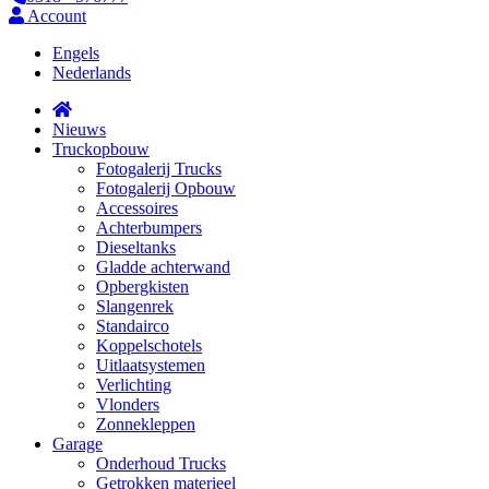
Account
Engels
Nederlands
Nieuws
Truckopbouw
Fotogalerij Trucks
Fotogalerij Opbouw
Accessoires
Achterbumpers
Dieseltanks
Gladde achterwand
Opbergkisten
Slangenrek
Standairco
Koppelschotels
Uitlaatsystemen
Verlichting
Vlonders
Zonnekleppen
Garage
Onderhoud Trucks
Getrokken materieel