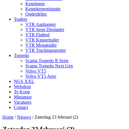
Keuringen
Kentekenregistratie
Onderdelen
Trailers
VTR Aanhanger
VTR Semi Dieplader
VTR Flatbed
VTR Kippertrailer
VTR Megatrailer
VTR Trucktransporter
Torpedo
Scania Torpedo R Serie
Scania Torpedo Next Gen
Volvo VT5
Volvo VT5 Aero
NGS XXL
Webshop
Te Koop
Miniatuur
Vacatures
Contact
Home
/
Nieuws
/
Zaterdag 23 februari (2)