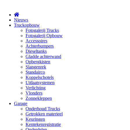
X
Nieuws
Truckopbouw
Fotogalerij Trucks
Fotogalerij Opbouw
Accessoires
Achterbumpers
Dieseltanks
Gladde achterwand
Opbergkisten
Slangenrek
Standairco
Koppelschotels
Uitlaatsystemen
Verlichting
Vlonders
Zonnekleppen
Garage
Onderhoud Trucks
Getrokken materieel
Keuringen
Kentekenregistratie
Onderdelen