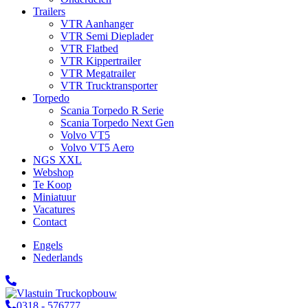
Trailers
VTR Aanhanger
VTR Semi Dieplader
VTR Flatbed
VTR Kippertrailer
VTR Megatrailer
VTR Trucktransporter
Torpedo
Scania Torpedo R Serie
Scania Torpedo Next Gen
Volvo VT5
Volvo VT5 Aero
NGS XXL
Webshop
Te Koop
Miniatuur
Vacatures
Contact
Engels
Nederlands
0318 - 576777