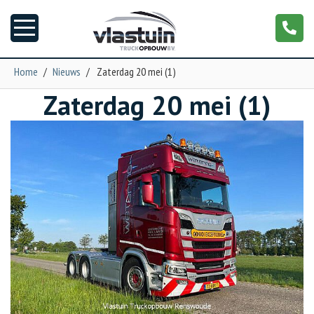
Home
/
Nieuws
/
Zaterdag 20 mei (1)
Zaterdag 20 mei (1)
Nieuws
Truckopbouw
Garage
Trailers
Torpedo
NGS XXL