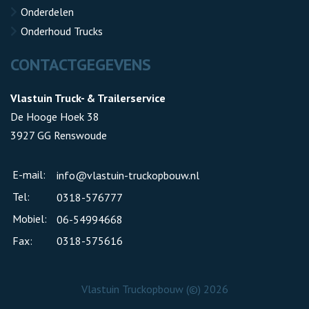
Onderdelen
Onderhoud Trucks
CONTACTGEGEVENS
Vlastuin Truck- & Trailerservice
De Hooge Hoek 38
3927 GG Renswoude
E-mail:
info@vlastuin-truckopbouw.nl
Tel:
0318-576777
Mobiel:
06-54994668
Fax:
0318-575616
Vlastuin Truckopbouw (©) 2026