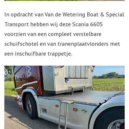
Webshop
In opdracht van Van de Wetering Boat & Special
Transport hebben wij deze Scania 660S
Te Koop
voorzien van een compleet verstelbare
Miniatuur
schuifschotel en van tranenplaatvlonders met
een inschuifbare trappetje.
Vacatures
Contact