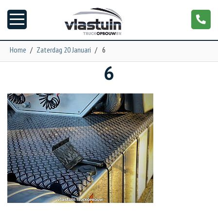
Home
/
Zaterdag 20 Januari
/
6
6
Nieuws
Truckopbouw
Garage
Trailers
Torpedo
NGS XXL