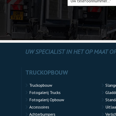
UW SPECIALIST IN HET OP MAAT 
TRUCKOPBOUW
Truckopbouw
Slang
Fotogalerij Trucks
Gladd
Fotogalerij Opbouw
Stand
Accessoires
Uitla
Achterbumpers
Verlic