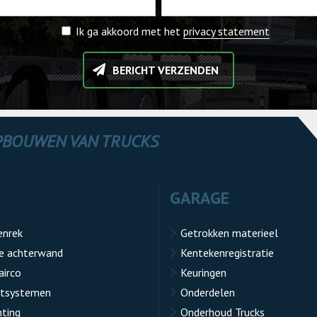
Ik ga akkoord met het
privacy statement
BERICHT VERZENDEN
OPBOUWEN VAN TRUCKS
GARAGE
enrek
Getrokken materieel
e achterwand
Kentekenregistratie
airco
Keuringen
atsystemen
Onderdelen
hting
Onderhoud Trucks