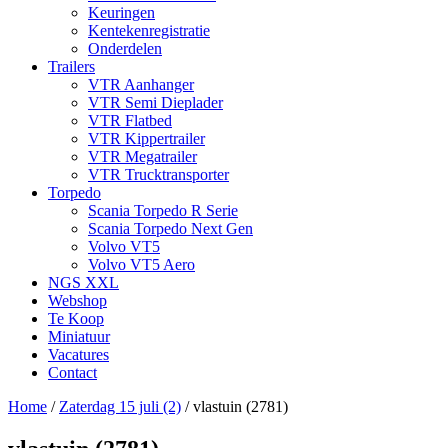
Keuringen
Kentekenregistratie
Onderdelen
Trailers
VTR Aanhanger
VTR Semi Dieplader
VTR Flatbed
VTR Kippertrailer
VTR Megatrailer
VTR Trucktransporter
Torpedo
Scania Torpedo R Serie
Scania Torpedo Next Gen
Volvo VT5
Volvo VT5 Aero
NGS XXL
Webshop
Te Koop
Miniatuur
Vacatures
Contact
Home
/
Zaterdag 15 juli (2)
/
vlastuin (2781)