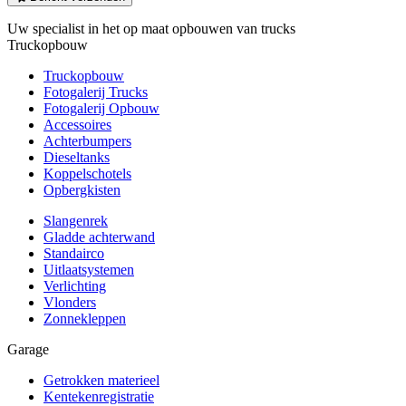
Uw specialist in het op maat opbouwen van trucks
Truckopbouw
Truckopbouw
Fotogalerij Trucks
Fotogalerij Opbouw
Accessoires
Achterbumpers
Dieseltanks
Koppelschotels
Opbergkisten
Slangenrek
Gladde achterwand
Standairco
Uitlaatsystemen
Verlichting
Vlonders
Zonnekleppen
Garage
Getrokken materieel
Kentekenregistratie