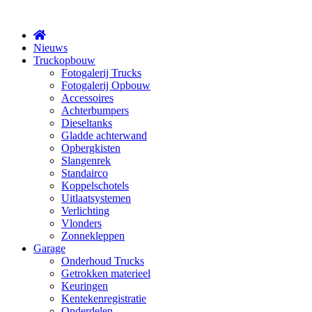
X
Nieuws
Truckopbouw
Fotogalerij Trucks
Fotogalerij Opbouw
Accessoires
Achterbumpers
Dieseltanks
Gladde achterwand
Opbergkisten
Slangenrek
Standairco
Koppelschotels
Uitlaatsystemen
Verlichting
Vlonders
Zonnekleppen
Garage
Onderhoud Trucks
Getrokken materieel
Keuringen
Kentekenregistratie
Onderdelen