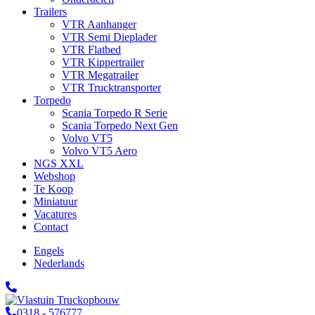
Trailers
VTR Aanhanger
VTR Semi Dieplader
VTR Flatbed
VTR Kippertrailer
VTR Megatrailer
VTR Trucktransporter
Torpedo
Scania Torpedo R Serie
Scania Torpedo Next Gen
Volvo VT5
Volvo VT5 Aero
NGS XXL
Webshop
Te Koop
Miniatuur
Vacatures
Contact
Engels
Nederlands
0318 - 576777