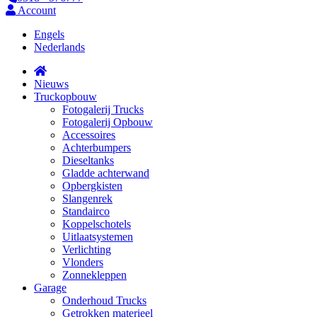
Account
Engels
Nederlands
Nieuws
Truckopbouw
Fotogalerij Trucks
Fotogalerij Opbouw
Accessoires
Achterbumpers
Dieseltanks
Gladde achterwand
Opbergkisten
Slangenrek
Standairco
Koppelschotels
Uitlaatsystemen
Verlichting
Vlonders
Zonnekleppen
Garage
Onderhoud Trucks
Getrokken materieel