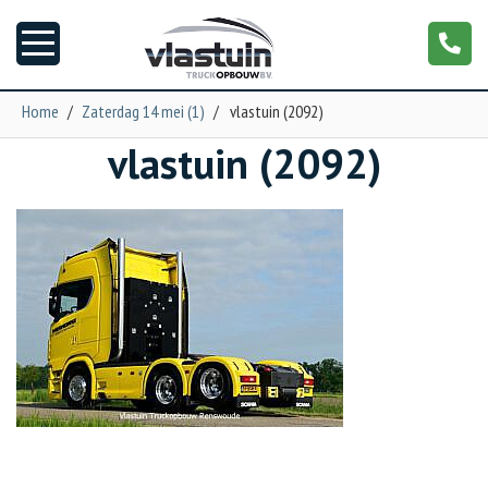
Home
/
Zaterdag 14 mei (1)
/
vlastuin (2092)
vlastuin (2092)
Nieuws
Truckopbouw
Garage
Trailers
Torpedo
NGS XXL