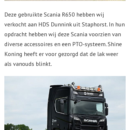
Webshop
Deze gebruikte Scania R650 hebben wij
verkocht aan HDS Dunnink uit Staphorst. In hun
Te Koop
opdracht hebben wij deze Scania voorzien van
Miniatuur
diverse accessoires en een PTO-systeem. Shine
Koning heeft er voor gezorgd dat de lak weer
Vacatures
als vanouds blinkt.
Contact