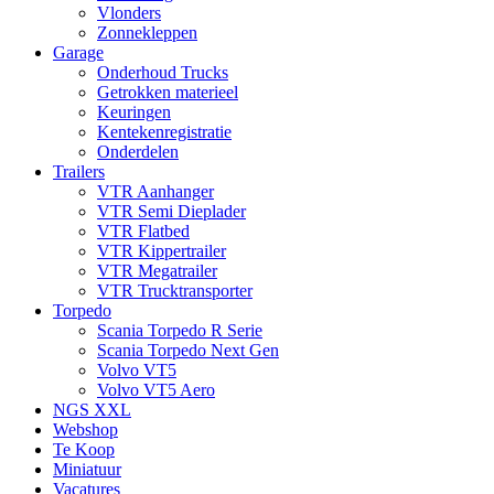
Vlonders
Zonnekleppen
Garage
Onderhoud Trucks
Getrokken materieel
Keuringen
Kentekenregistratie
Onderdelen
Trailers
VTR Aanhanger
VTR Semi Dieplader
VTR Flatbed
VTR Kippertrailer
VTR Megatrailer
VTR Trucktransporter
Torpedo
Scania Torpedo R Serie
Scania Torpedo Next Gen
Volvo VT5
Volvo VT5 Aero
NGS XXL
Webshop
Te Koop
Miniatuur
Vacatures