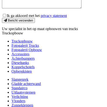
Ik ga akkoord met het
privacy statement
Bericht verzenden
Uw specialist in het op maat opbouwen van trucks
Truckopbouw
Truckopbouw
Fotogalerij Trucks
Fotogalerij Opbouw
Accessoires
Achterbumpers
Dieseltanks
Koppelschotels
Opbergkisten
Slangenrek
Gladde achterwand
Standairco
Uitlaatsystemen
Verlichting
Vlonders
Zonnekleppen