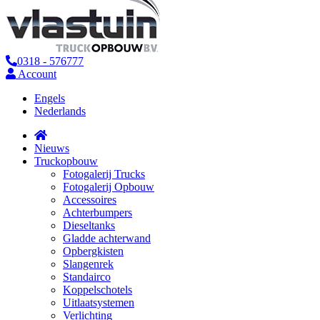
0318 - 576777
Account
Engels
Nederlands
Nieuws
Truckopbouw
Fotogalerij Trucks
Fotogalerij Opbouw
Accessoires
Achterbumpers
Dieseltanks
Gladde achterwand
Opbergkisten
Slangenrek
Standairco
Koppelschotels
Uitlaatsystemen
Verlichting