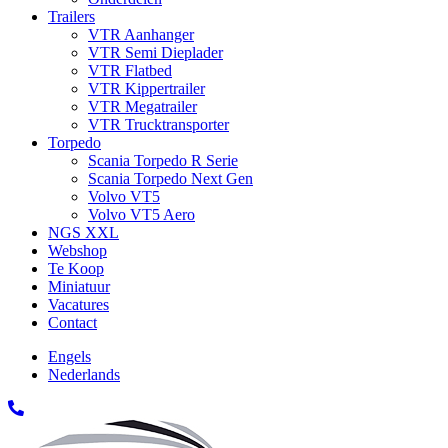
Trailers
VTR Aanhanger
VTR Semi Dieplader
VTR Flatbed
VTR Kippertrailer
VTR Megatrailer
VTR Trucktransporter
Torpedo
Scania Torpedo R Serie
Scania Torpedo Next Gen
Volvo VT5
Volvo VT5 Aero
NGS XXL
Webshop
Te Koop
Miniatuur
Vacatures
Contact
Engels
Nederlands