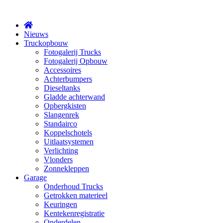
X
Nieuws
Truckopbouw
Fotogalerij Trucks
Fotogalerij Opbouw
Accessoires
Achterbumpers
Dieseltanks
Gladde achterwand
Opbergkisten
Slangenrek
Standairco
Koppelschotels
Uitlaatsystemen
Verlichting
Vlonders
Zonnekleppen
Garage
Onderhoud Trucks
Getrokken materieel
Keuringen
Kentekenregistratie
Onderdelen