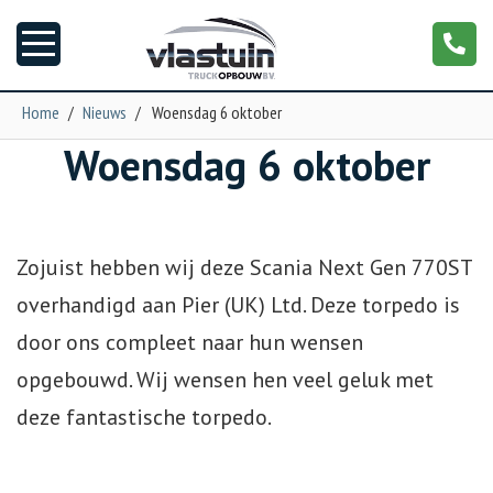
Home
/
Nieuws
/
Woensdag 6 oktober
Woensdag 6 oktober
Nieuws
Truckopbouw
Zojuist hebben wij deze Scania Next Gen 770ST
Garage
overhandigd aan Pier (UK) Ltd. Deze torpedo is
door ons compleet naar hun wensen
Trailers
opgebouwd. Wij wensen hen veel geluk met
Torpedo
deze fantastische torpedo.
NGS XXL