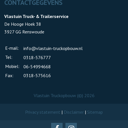
CONTACTGEGEVENS
Vlastuin Truck- & Trailerservice
De Hooge Hoek 38
3927 GG Renswoude
E-mail:
info@vlastuin-truckopbouw.nl
Tel:
0318-576777
Mobiel:
06-54994668
Fax:
0318-575616
Vlastuin Truckopbouw (©) 2026
Privacy statement
|
Disclaimer
|
Sitemap