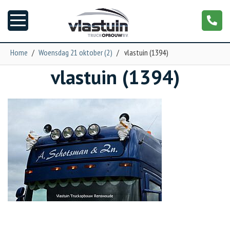
Home
/
Woensdag 21 oktober (2)
/
vlastuin (1394)
vlastuin (1394)
Nieuws
Truckopbouw
Garage
Trailers
Torpedo
NGS XXL