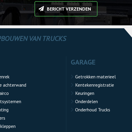
BERICHT VERZENDEN
OPBOUWEN VAN TRUCKS
GARAGE
enrek
Getrokken materieel
e achterwand
Kentekenregistratie
airco
Keuringen
atsystemen
Onderdelen
hting
Onderhoud Trucks
ers
kleppen