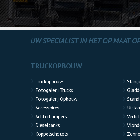
UW SPECIALIST IN HET OP MAAT 
TRUCKOPBOUW
Truckopbouw
Slang
Fotogalerij Trucks
Gladd
Fotogalerij Opbouw
Stand
Accessoires
Uitla
Achterbumpers
Verlic
Dieseltanks
Vlond
Koppelschotels
Zonne