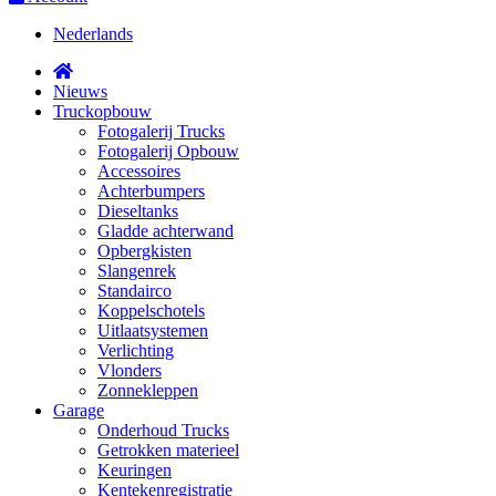
Nederlands
Nieuws
Truckopbouw
Fotogalerij Trucks
Fotogalerij Opbouw
Accessoires
Achterbumpers
Dieseltanks
Gladde achterwand
Opbergkisten
Slangenrek
Standairco
Koppelschotels
Uitlaatsystemen
Verlichting
Vlonders
Zonnekleppen
Garage
Onderhoud Trucks
Getrokken materieel
Keuringen
Kentekenregistratie