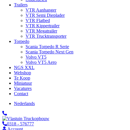
Trailers
VTR Aanhanger
VTR Semi Dieplader
VTR Flatbed
VTR Kippertrailer
VTR Megatrailer
VTR Trucktransporter
Torpedo
Scania Torpedo R Serie
Scania Torpedo Next Gen
Volvo VT5
Volvo VT5 Aero
NGS XXL
Webshop
Te Koop
Miniatuur
Vacatures
Contact
Nederlands
0318 - 576777
Account