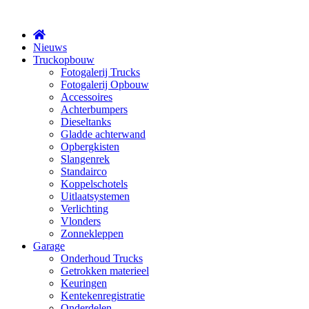
X
Nieuws
Truckopbouw
Fotogalerij Trucks
Fotogalerij Opbouw
Accessoires
Achterbumpers
Dieseltanks
Gladde achterwand
Opbergkisten
Slangenrek
Standairco
Koppelschotels
Uitlaatsystemen
Verlichting
Vlonders
Zonnekleppen
Garage
Onderhoud Trucks
Getrokken materieel
Keuringen
Kentekenregistratie
Onderdelen