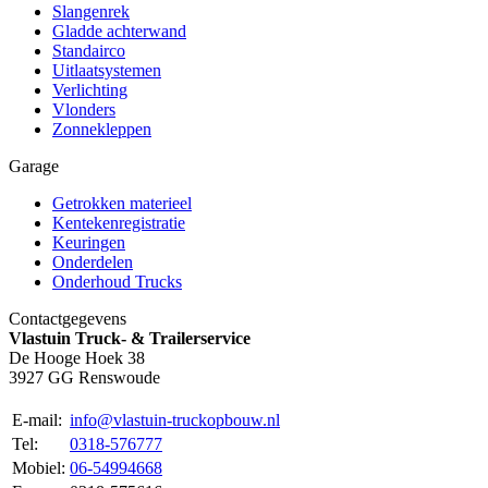
Slangenrek
Gladde achterwand
Standairco
Uitlaatsystemen
Verlichting
Vlonders
Zonnekleppen
Garage
Getrokken materieel
Kentekenregistratie
Keuringen
Onderdelen
Onderhoud Trucks
Contactgegevens
Vlastuin Truck- & Trailerservice
De Hooge Hoek 38
3927 GG Renswoude
E-mail:
info@vlastuin-truckopbouw.nl
Tel:
0318-576777
Mobiel:
06-54994668