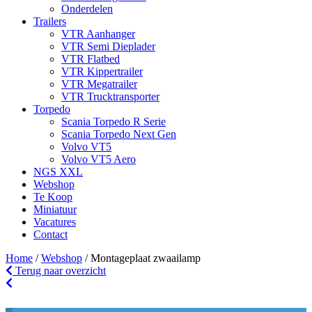
Onderdelen
Trailers
VTR Aanhanger
VTR Semi Dieplader
VTR Flatbed
VTR Kippertrailer
VTR Megatrailer
VTR Trucktransporter
Torpedo
Scania Torpedo R Serie
Scania Torpedo Next Gen
Volvo VT5
Volvo VT5 Aero
NGS XXL
Webshop
Te Koop
Miniatuur
Vacatures
Contact
Home
/
Webshop
/
Montageplaat zwaailamp
Terug naar overzicht