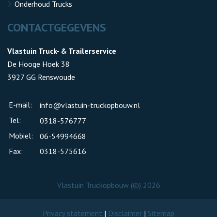
Onderhoud Trucks
CONTACTGEGEVENS
Vlastuin Truck- & Trailerservice
De Hooge Hoek 38
3927 GG Renswoude
E-mail:
info@vlastuin-truckopbouw.nl
Tel:
0318-576777
Mobiel:
06-54994668
Fax:
0318-575616
Vlastuin Truckopbouw (©) 2026
Privacy statement
|
Disclaimer
|
Sitemap