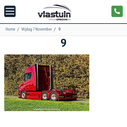
Home
/
Vrijdag 7 November
/
9
9
Nieuws
Truckopbouw
Garage
Trailers
Torpedo
NGS XXL