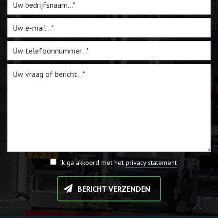
Webshop
Te Koop
Miniatuur
Vacatures
Contact
Ik ga akkoord met het
privacy statement
BERICHT VERZENDEN