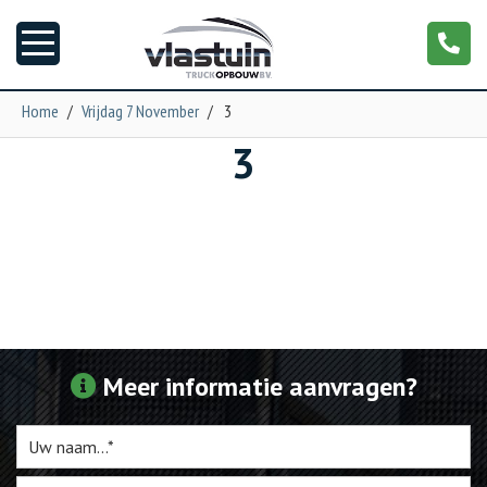
Home
/
Vrijdag 7 November
/
3
3
Nieuws
Truckopbouw
Garage
Trailers
Meer informatie aanvragen?
Torpedo
NGS XXL