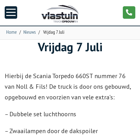
Home
/
Nieuws
/
Vrijdag 7 Juli
Vrijdag 7 Juli
Nieuws
Truckopbouw
Hierbij de Scania Torpedo 660ST nummer 76
Garage
van Noll & Fils! De truck is door ons gebouwd,
opgebouwd en voorzien van vele extra’s:
Trailers
– Dubbele set luchthoorns
Torpedo
– Zwaailampen door de dakspoiler
NGS XXL