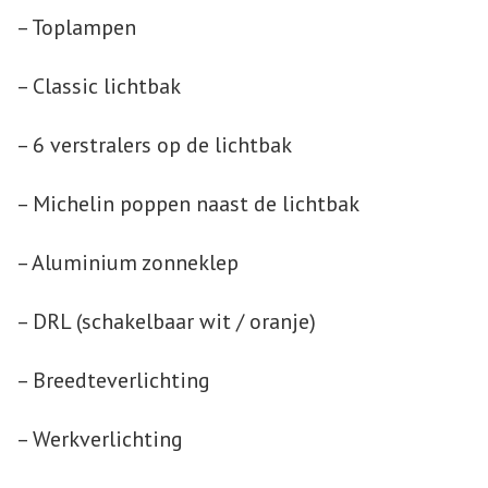
– Toplampen
Webshop
– Classic lichtbak
Te Koop
– 6 verstralers op de lichtbak
Miniatuur
– Michelin poppen naast de lichtbak
Vacatures
– Aluminium zonneklep
Contact
– DRL (schakelbaar wit / oranje)
– Breedteverlichting
– Werkverlichting