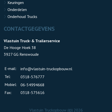
Keuringen
Onderdelen
Onderhoud Trucks
CONTACTGEGEVENS
Vlastuin Truck- & Trailerservice
De Hooge Hoek 38
3927 GG Renswoude
E-mail:
info@vlastuin-truckopbouw.nl
Tel:
0318-576777
Mobiel:
06-54994668
Fax:
0318-575616
Vlastuin Truckopbouw (©) 2026