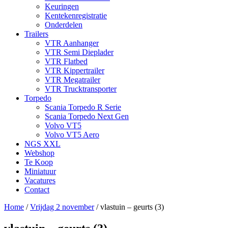
Keuringen
Kentekenregistratie
Onderdelen
Trailers
VTR Aanhanger
VTR Semi Dieplader
VTR Flatbed
VTR Kippertrailer
VTR Megatrailer
VTR Trucktransporter
Torpedo
Scania Torpedo R Serie
Scania Torpedo Next Gen
Volvo VT5
Volvo VT5 Aero
NGS XXL
Webshop
Te Koop
Miniatuur
Vacatures
Contact
Home
/
Vrijdag 2 november
/
vlastuin – geurts (3)