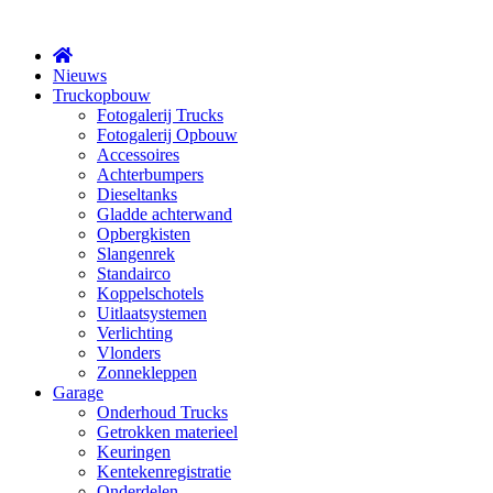
X
Nieuws
Truckopbouw
Fotogalerij Trucks
Fotogalerij Opbouw
Accessoires
Achterbumpers
Dieseltanks
Gladde achterwand
Opbergkisten
Slangenrek
Standairco
Koppelschotels
Uitlaatsystemen
Verlichting
Vlonders
Zonnekleppen
Garage
Onderhoud Trucks
Getrokken materieel
Keuringen
Kentekenregistratie
Onderdelen