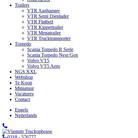
Trailers
VTR Aanhanger
VTR Semi Dieplader
VTR Flatbed
VTR Kippertrailer
VTR Megatrailer
VTR Trucktransporter
Torpedo
Scania Torpedo R Serie
Scania Torpedo Next Gen
Volvo VT5
Volvo VT5 Aero
NGS XXL
Webshop
Te Koop
Miniatuur
Vacatures
Contact
Engels
Nederlands
0318 - 576777