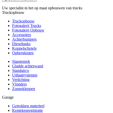
Uw specialist in het op maat opbouwen van trucks
Truckopbouw
Truckopbouw
Fotogalerij Trucks
Fotogalerij Opbouw
Accessoires
Achterbumpers
Dieseltanks
Koppelschotels
Opbergkisten
Slangenrek
Gladde achterwand
Standairco
Uitlaatsystemen
Verlichting
Vlonders
Zonnekleppen
Garage
Getrokken materieel
Kentekenregistratie