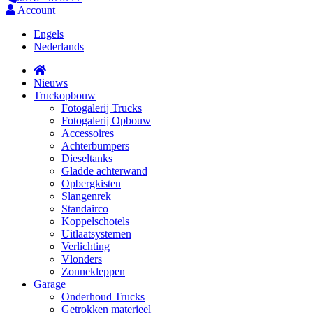
Account
Engels
Nederlands
Nieuws
Truckopbouw
Fotogalerij Trucks
Fotogalerij Opbouw
Accessoires
Achterbumpers
Dieseltanks
Gladde achterwand
Opbergkisten
Slangenrek
Standairco
Koppelschotels
Uitlaatsystemen
Verlichting
Vlonders
Zonnekleppen
Garage
Onderhoud Trucks
Getrokken materieel