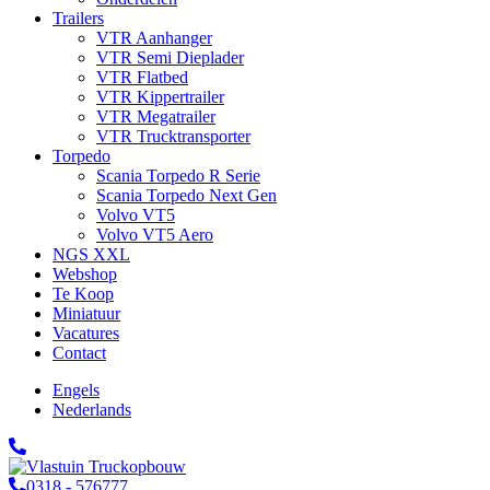
Trailers
VTR Aanhanger
VTR Semi Dieplader
VTR Flatbed
VTR Kippertrailer
VTR Megatrailer
VTR Trucktransporter
Torpedo
Scania Torpedo R Serie
Scania Torpedo Next Gen
Volvo VT5
Volvo VT5 Aero
NGS XXL
Webshop
Te Koop
Miniatuur
Vacatures
Contact
Engels
Nederlands
0318 - 576777