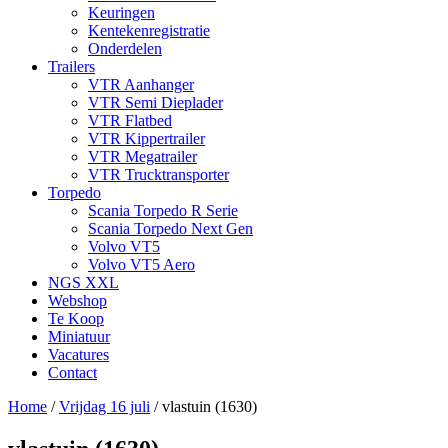
Keuringen
Kentekenregistratie
Onderdelen
Trailers
VTR Aanhanger
VTR Semi Dieplader
VTR Flatbed
VTR Kippertrailer
VTR Megatrailer
VTR Trucktransporter
Torpedo
Scania Torpedo R Serie
Scania Torpedo Next Gen
Volvo VT5
Volvo VT5 Aero
NGS XXL
Webshop
Te Koop
Miniatuur
Vacatures
Contact
Home
/
Vrijdag 16 juli
/
vlastuin (1630)