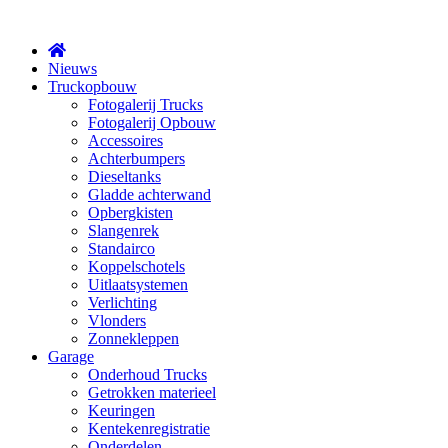
X
Nieuws
Truckopbouw
Fotogalerij Trucks
Fotogalerij Opbouw
Accessoires
Achterbumpers
Dieseltanks
Gladde achterwand
Opbergkisten
Slangenrek
Standairco
Koppelschotels
Uitlaatsystemen
Verlichting
Vlonders
Zonnekleppen
Garage
Onderhoud Trucks
Getrokken materieel
Keuringen
Kentekenregistratie
Onderdelen