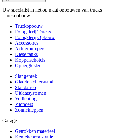
Uw specialist in het op maat opbouwen van trucks
Truckopbouw
Truckopbouw
Fotogalerij Trucks
Fotogalerij Opbouw
Accessoires
Achterbumpers
Dieseltanks
Koppelschotels
Opbergkisten
Slangenrek
Gladde achterwand
Standairco
Uitlaatsystemen
Verlichting
Vlonders
Zonnekleppen
Garage
Getrokken materieel
Kentekenregistratie