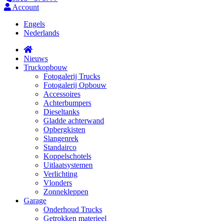
Account
Engels
Nederlands
Nieuws
Truckopbouw
Fotogalerij Trucks
Fotogalerij Opbouw
Accessoires
Achterbumpers
Dieseltanks
Gladde achterwand
Opbergkisten
Slangenrek
Standairco
Koppelschotels
Uitlaatsystemen
Verlichting
Vlonders
Zonnekleppen
Garage
Onderhoud Trucks
Getrokken materieel