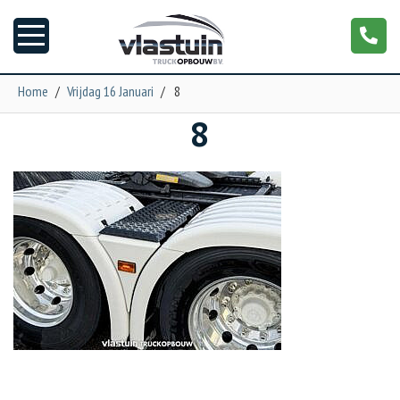
Home
/
Vrijdag 16 Januari
/
8
8
Nieuws
Truckopbouw
Garage
Trailers
Torpedo
NGS XXL