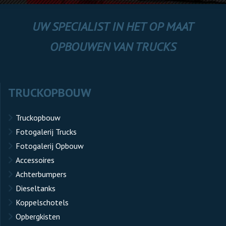
UW SPECIALIST IN HET OP MAAT
OPBOUWEN VAN TRUCKS
TRUCKOPBOUW
Truckopbouw
Fotogalerij Trucks
Fotogalerij Opbouw
Accessoires
Achterbumpers
Dieseltanks
Koppelschotels
Opbergkisten