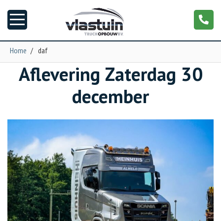
Home
/
daf
Aflevering Zaterdag 30
Nieuws
december
Truckopbouw
Garage
Trailers
Torpedo
NGS XXL