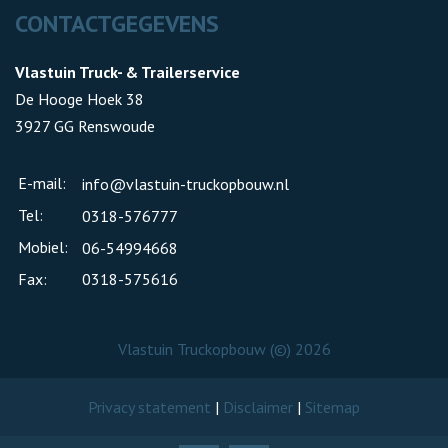
CONTACTGEGEVENS
Vlastuin Truck- & Trailerservice
De Hooge Hoek 38
3927 GG Renswoude
E-mail:
info@vlastuin-truckopbouw.nl
Tel:
0318-576777
Mobiel:
06-54994668
Fax:
0318-575616
Vlastuin Truckopbouw (©) 2026
Privacy statement
|
Disclaimer
|
Sitemap