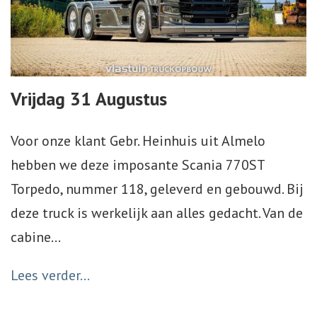
Webshop
Te Koop
Vrijdag 31 Augustus
Miniatuur
Voor onze klant Gebr. Heinhuis uit Almelo
Vacatures
hebben we deze imposante Scania 770ST
Contact
Torpedo, nummer 118, geleverd en gebouwd. Bij
deze truck is werkelijk aan alles gedacht. Van de
cabine
…
Lees verder...