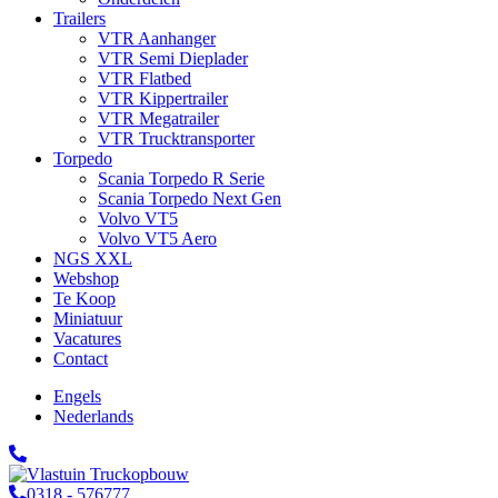
Trailers
VTR Aanhanger
VTR Semi Dieplader
VTR Flatbed
VTR Kippertrailer
VTR Megatrailer
VTR Trucktransporter
Torpedo
Scania Torpedo R Serie
Scania Torpedo Next Gen
Volvo VT5
Volvo VT5 Aero
NGS XXL
Webshop
Te Koop
Miniatuur
Vacatures
Contact
Engels
Nederlands
0318 - 576777