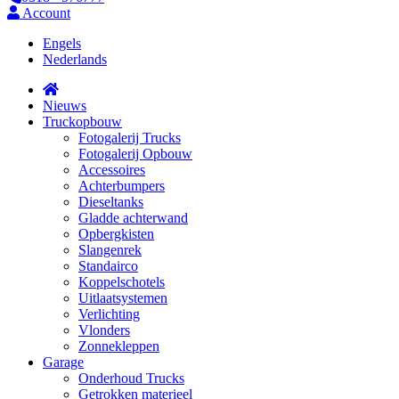
Account
Engels
Nederlands
Nieuws
Truckopbouw
Fotogalerij Trucks
Fotogalerij Opbouw
Accessoires
Achterbumpers
Dieseltanks
Gladde achterwand
Opbergkisten
Slangenrek
Standairco
Koppelschotels
Uitlaatsystemen
Verlichting
Vlonders
Zonnekleppen
Garage
Onderhoud Trucks
Getrokken materieel