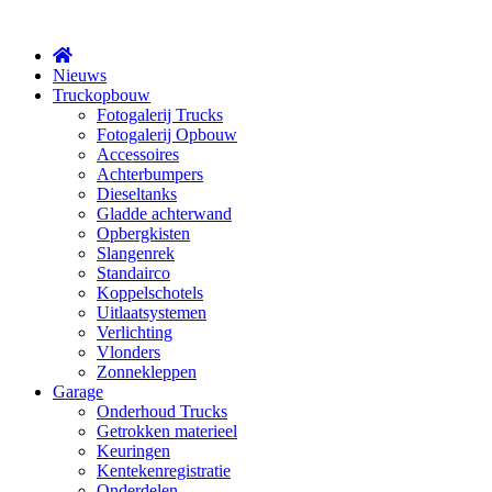
X
Nieuws
Truckopbouw
Fotogalerij Trucks
Fotogalerij Opbouw
Accessoires
Achterbumpers
Dieseltanks
Gladde achterwand
Opbergkisten
Slangenrek
Standairco
Koppelschotels
Uitlaatsystemen
Verlichting
Vlonders
Zonnekleppen
Garage
Onderhoud Trucks
Getrokken materieel
Keuringen
Kentekenregistratie
Onderdelen