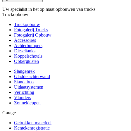
Uw specialist in het op maat opbouwen van trucks
Truckopbouw
Truckopbouw
Fotogalerij Trucks
Fotogalerij Opbouw
Accessoires
Achterbumpers
Dieseltanks
Koppelschotels
Opbergkisten
Slangenrek
Gladde achterwand
Standairco
Uitlaatsystemen
Verlichting
Vlonders
Zonnekleppen
Garage
Getrokken materieel
Kentekenregistratie