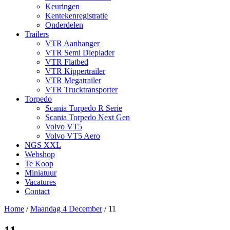
Keuringen
Kentekenregistratie
Onderdelen
Trailers
VTR Aanhanger
VTR Semi Dieplader
VTR Flatbed
VTR Kippertrailer
VTR Megatrailer
VTR Trucktransporter
Torpedo
Scania Torpedo R Serie
Scania Torpedo Next Gen
Volvo VT5
Volvo VT5 Aero
NGS XXL
Webshop
Te Koop
Miniatuur
Vacatures
Contact
Home
/
Maandag 4 December
/
11