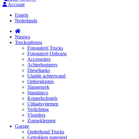
Account
Engels
Nederlands
Nieuws
Truckopbouw
Fotogalerij Trucks
Fotogalerij Opbouw
Accessoires
Achterbumpers
Dieseltanks
Gladde achterwand
Opbergkisten
Slangenrek
Standairco
Koppelschotels
Uitlaatsystemen
Verlichting
Vlonders
Zonnekleppen
Garage
Onderhoud Trucks
Getrokken materieel