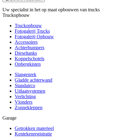
Uw specialist in het op maat opbouwen van trucks
Truckopbouw
Truckopbouw
Fotogalerij Trucks
Fotogalerij Opbouw
Accessoires
Achterbumpers
Dieseltanks
Koppelschotels
Opbergkisten
Slangenrek
Gladde achterwand
Standairco
Uitlaatsystemen
Verlichting
Vlonders
Zonnekleppen
Garage
Getrokken materieel
Kentekenregistratie