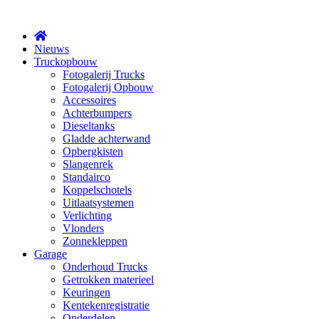
X
Nieuws
Truckopbouw
Fotogalerij Trucks
Fotogalerij Opbouw
Accessoires
Achterbumpers
Dieseltanks
Gladde achterwand
Opbergkisten
Slangenrek
Standairco
Koppelschotels
Uitlaatsystemen
Verlichting
Vlonders
Zonnekleppen
Garage
Onderhoud Trucks
Getrokken materieel
Keuringen
Kentekenregistratie
Onderdelen