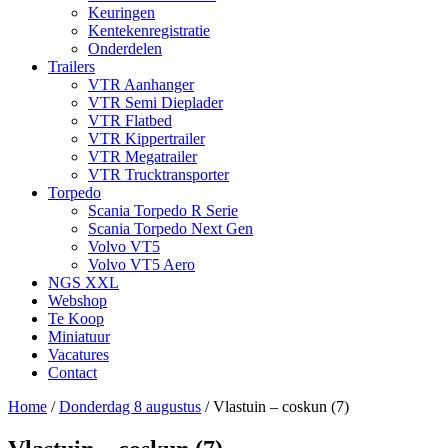
Keuringen
Kentekenregistratie
Onderdelen
Trailers
VTR Aanhanger
VTR Semi Dieplader
VTR Flatbed
VTR Kippertrailer
VTR Megatrailer
VTR Trucktransporter
Torpedo
Scania Torpedo R Serie
Scania Torpedo Next Gen
Volvo VT5
Volvo VT5 Aero
NGS XXL
Webshop
Te Koop
Miniatuur
Vacatures
Contact
Home
/
Donderdag 8 augustus
/
Vlastuin – coskun (7)