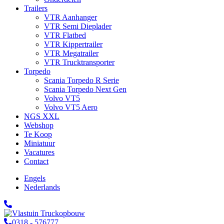
Trailers
VTR Aanhanger
VTR Semi Dieplader
VTR Flatbed
VTR Kippertrailer
VTR Megatrailer
VTR Trucktransporter
Torpedo
Scania Torpedo R Serie
Scania Torpedo Next Gen
Volvo VT5
Volvo VT5 Aero
NGS XXL
Webshop
Te Koop
Miniatuur
Vacatures
Contact
Engels
Nederlands
0318 - 576777