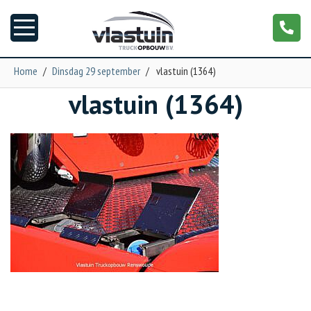
Home
/
Dinsdag 29 september
/
vlastuin (1364)
vlastuin (1364)
Nieuws
Truckopbouw
Garage
Trailers
Torpedo
NGS XXL