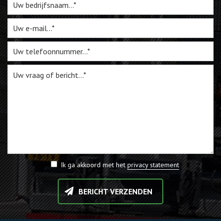
Webshop
Te Koop
Miniatuur
Vacatures
Contact
Ik ga akkoord met het
privacy statement
BERICHT VERZENDEN