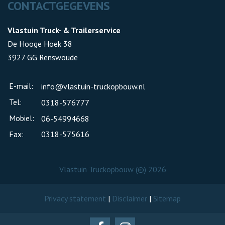
CONTACTGEGEVENS
Vlastuin Truck- & Trailerservice
De Hooge Hoek 38
3927 GG Renswoude
E-mail:
info@vlastuin-truckopbouw.nl
Tel:
0318-576777
Mobiel:
06-54994668
Fax:
0318-575616
Vlastuin Truckopbouw (©) 2026
Privacy statement
|
Disclaimer
|
Sitemap