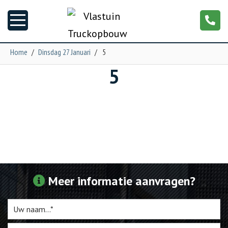
Home
/
Dinsdag 27 Januari
/
5
5
Nieuws
Truckopbouw
Garage
Trailers
Meer informatie aanvragen?
Torpedo
NGS XXL