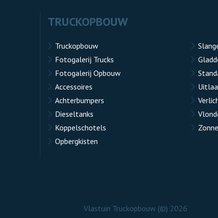
TRUCKOPBOUW
Truckopbouw
Slang
Fotogalerij Trucks
Gladd
Fotogalerij Opbouw
Stand
Accessoires
Uitla
Achterbumpers
Verlic
Dieseltanks
Vlond
Koppelschotels
Zonne
Opbergkisten
Vlastuin Truckopbouw (©) 2026