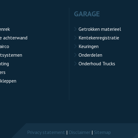
GARAGE
enrek
Getrokken materieel
e achterwand
Kentekenregistratie
airco
Keuringen
atsystemen
Onderdelen
hting
Onderhoud Trucks
ers
kleppen
Privacy statement
|
Disclaimer
|
Sitemap