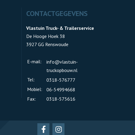
CONTACTGEGEVENS
Vlastuin Truck- & Trailerservice
De Hooge Hoek 38
3927 GG Renswoude
E-mail:
info@vlastuin-
truckopbouw.nl
Tel:
0318-576777
Mobiel:
06-54994668
Fax:
0318-575616