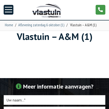
Home
/
Aflevering zaterdag 6 oktober (1)
/
Vlastuin – A&M (1)
Vlastuin – A&M (1)
Nieuws
Truckopbouw
Garage
Trailers
Meer informatie aanvragen?
Torpedo
NGS XXL