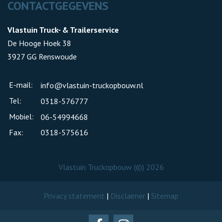
CONTACTGEGEVENS
Vlastuin Truck- & Trailerservice
De Hooge Hoek 38
3927 GG Renswoude
E-mail:
info@vlastuin-truckopbouw.nl
Tel:
0318-576777
Mobiel:
06-54994668
Fax:
0318-575616
Vlastuin Truckopbouw (©) 2026
Privacy statement
|
Disclaimer
|
Sitemap