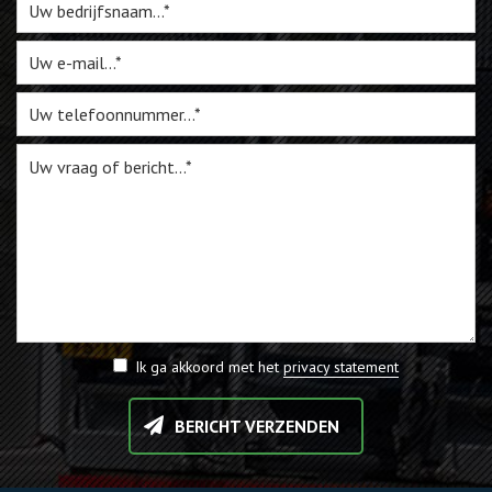
Webshop
Te Koop
Miniatuur
Vacatures
Contact
Ik ga akkoord met het
privacy statement
BERICHT VERZENDEN