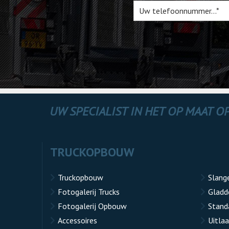
UW SPECIALIST IN HET OP MAAT 
TRUCKOPBOUW
Truckopbouw
Slang
Fotogalerij Trucks
Gladd
Fotogalerij Opbouw
Stand
Accessoires
Uitla