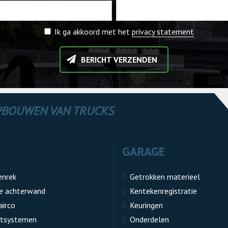
Ik ga akkoord met het
privacy statement
BERICHT VERZENDEN
OPBOUWEN VAN TRUCKS
GARAGE
enrek
Getrokken materieel
e achterwand
Kentekenregistratie
airco
Keuringen
atsystemen
Onderdelen