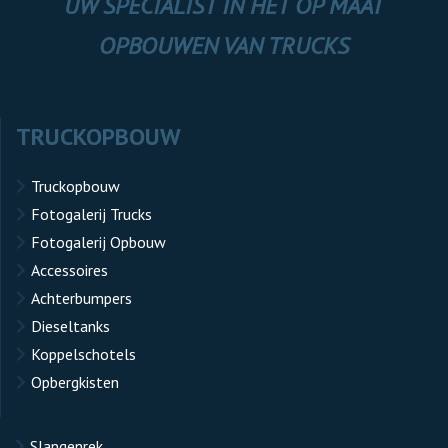
UW SPECIALIST IN HET OP MAAT
OPBOUWEN VAN TRUCKS
TRUCKOPBOUW
Truckopbouw
Fotogalerij Trucks
Fotogalerij Opbouw
Accessoires
Achterbumpers
Dieseltanks
Koppelschotels
Opbergkisten
Slangenrek