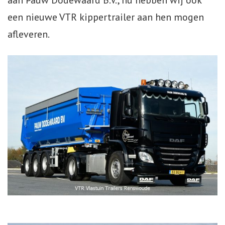
aan Pauw Dodewaard B.V., nu hebben wij ook
een nieuwe VTR kippertrailer aan hen mogen
Webshop
afleveren.
Te Koop
Miniatuur
Vacatures
Contact