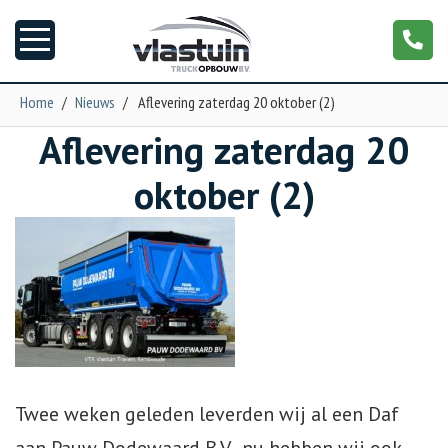
Home
/
Nieuws
/
Aflevering zaterdag 20 oktober (2)
Aflevering zaterdag 20
Nieuws
oktober (2)
Truckopbouw
Garage
Trailers
Torpedo
Twee weken geleden leverden wij al een Daf
NGS XXL