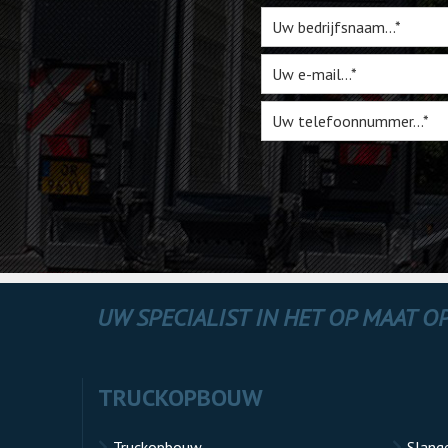
UW SPECIALIST IN HET OP MAAT 
TRUCKOPBOUW
Truckopbouw
Slang