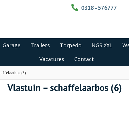
0318 - 576777
Garage
Trailers
Torpedo
NGS XXL
We
Vacatures
Contact
haffelaarbos (6)
Vlastuin – schaffelaarbos (6)