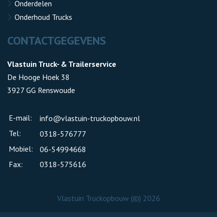
Onderdelen
Onderhoud Trucks
CONTACTGEGEVENS
Vlastuin Truck- & Trailerservice
De Hooge Hoek 38
3927 GG Renswoude
E-mail:
info@vlastuin-truckopbouw.nl
Tel:
0318-576777
Mobiel:
06-54994668
Fax:
0318-575616
Vlastuin Truckopbouw (©) 2026