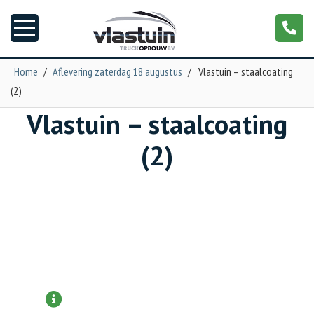
Home
/
Aflevering zaterdag 18 augustus
/
Vlastuin – staalcoating
(2)
Nieuws
Vlastuin – staalcoating
Truckopbouw
(2)
Garage
Trailers
Torpedo
Meer informatie aanvragen?
NGS XXL