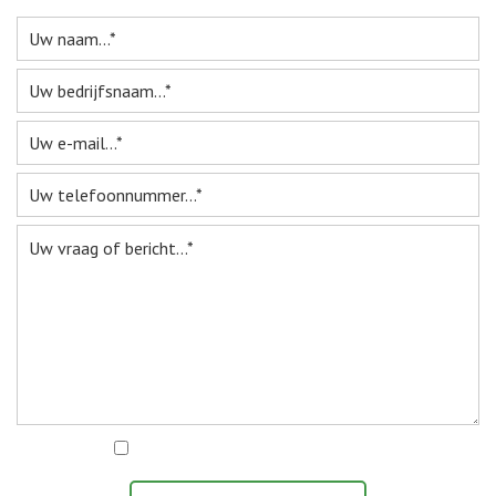
Webshop
Te Koop
Miniatuur
Vacatures
Contact
Ik ga akkoord met het
privacy statement