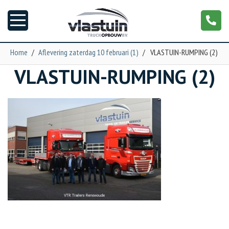
Home
/
Aflevering zaterdag 10 februari (1)
/
VLASTUIN-RUMPING (2)
VLASTUIN-RUMPING (2)
Nieuws
Truckopbouw
Garage
Trailers
Torpedo
NGS XXL