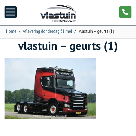
Home
/
Aflevering donderdag 31 mei
/
vlastuin – geurts (1)
vlastuin – geurts (1)
Nieuws
Truckopbouw
Garage
Trailers
Torpedo
NGS XXL