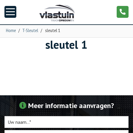
Home
/
T-Sleutel
/
sleutel 1
sleutel 1
Nieuws
Truckopbouw
Garage
Trailers
Meer informatie aanvragen?
Torpedo
NGS XXL