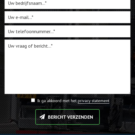
Webshop
Te Koop
Miniatuur
Vacatures
Contact
Ik ga akkoord met het
privacy statement
BERICHT VERZENDEN