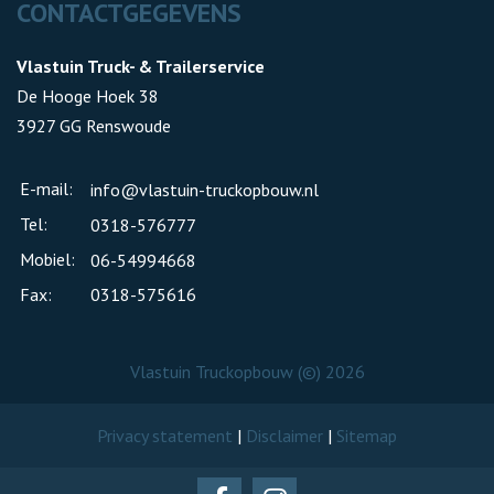
CONTACTGEGEVENS
Vlastuin Truck- & Trailerservice
De Hooge Hoek 38
3927 GG Renswoude
E-mail:
info@vlastuin-truckopbouw.nl
Tel:
0318-576777
Mobiel:
06-54994668
Fax:
0318-575616
Vlastuin Truckopbouw (©) 2026
Privacy statement
|
Disclaimer
|
Sitemap