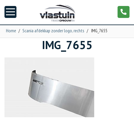
Home
/
Scania afdekkap zonder logo, rechts
/
IMG_7655
IMG_7655
Nieuws
Truckopbouw
Garage
Trailers
Torpedo
NGS XXL